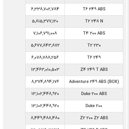
6,338,702,784
T6 249 ABS
5,815,377,120
T2 248 N
7,106,791,008
T4 200 ABS
5,677,843,872
T2 230
6,078,788,256
T6 249
13,463,010,503
Z4 249 T ABS
8,374,894,176
Adventure 249 ABS (BOX)
13,102,448,920
Duke 200 ABS
13,102,448,920
Duke 200
8,449,488,480
Z2 200 Z2 ABS