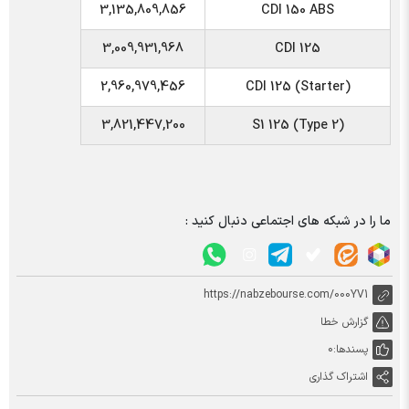
3,135,809,856
CDI 150 ABS
3,009,931,968
CDI 125
2,960,979,456
CDI 125 (Starter)
3,821,447,200
S1 125 (Type 2)
ما را در شبکه های اجتماعی دنبال کنید :
https://nabzebourse.com/000YV1
گزارش خطا
پسندها:
0
اشتراک گذاری