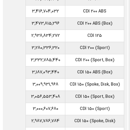
3,416,704,032
CDI 200 ABS
3,473,815,296
CDI 200 ABS (Box)
2,938,834,272
CDI 125
3,280,336,320
CDI 200 (Sport)
3,332,785,440
CDI 200 (Sport, Box)
3,187,093,440
CDI 150 ABS (Box)
3,009,931,968
CDI 150 (Spoke, Disk, Box)
3,056,553,408
CDI 150 (Sport, Box)
3,000,607,680
CDI 150 (Sport)
2,987,786,784
CDI 150 (Spoke, Disk)