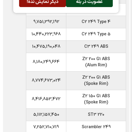
عضویت در بله
دیگر نمایش نده!
9,514,788,384
C2 249 Type 1
9,751,392,192
C2 249 Type 4
10,440,223,968
C2 249 Type 5
10,475,190,048
C3 249 ABS
Z2 200 G1 ABS
8,180,249,664
(Alum Rim)
Z2 200 G1 ABS
8,774,673,024
(Spoke Rim)
Z2 150 G1 ABS
8,416,853,472
(Spoke Rim)
5,112,157,450
ST3 220
7,252,710,719
Scrambler 249