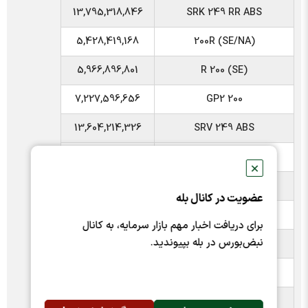
13,795,318,846
SRK 249 RR ABS
5,428,419,168
200R (SE/NA)
5,966,896,801
R 200 (SE)
7,227,596,656
GP2 200
13,604,214,326
SRV 249 ABS
12,825,666,064
SRV 249 S ABS
✕
10,966,432,391
V 249 ABS
عضویت در کانال بله
13,944,386,368
Aquila 249 ABS
برای دریافت اخبار مهم بازار سرمایه، به کانال
نبض‌بورس در بله بپیوندید.
6,965,351,056
SRV 200
10,001,982,432
C2 249 Type 3
10,236,255,168
C2 249 Type 2