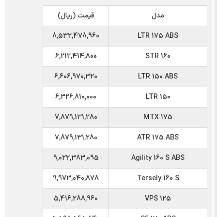
مدل
قیمت (ریال)
8,532,478,960
LTR 175 ABS
6,212,414,800
STR 160
6,606,970,320
LTR 150 ABS
6,326,810,000
LTR 150
7,879,131,280
MTX 175
7,879,131,280
ATR 175 ABS
9,022,383,095
Agility 160 S ABS
9,973,040,878
Tersely 160 S
5,416,288,960
VPS 125