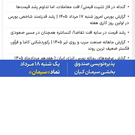
گندله در فاز تثبیت قیمتی/ افت معاملات، اما تداوم رشد قیمت‌ها
گزارش بورس امروز شنبه ۱۷ مرداد ۱۴۰۵ | رشد قدرتمند شاخص بورس
در اولین روز کاری هفته
رشد قیمت در سایه افت تقاضا/ کنسانتره همچنان در مسیر صعودی
گزارش ماهانه صنعت سرب و روی تیر ۱۴۰۵ | رکوردشکنی کاما و فرآور،
فگستر ضعیف ترین روند
گزارش عرضه‌های روزانه بورس انرژی ایران | هفدهم مردادماه ۱۴۰۵
جابه‌جایی ۳.۳ میلیون تن کالا در بورس کالا
طلا در مسیر بهترین عملکرد هفتگی از ژانویه؛ بازار به داده‌های اشتغال
آمریکا واکنش نشان داد
نفت هفته‌ای پرنوسان را پشت سر گذاشت؛ افت بیش از ۷ درصدی با
وجود بازگشت قیمت در پایان هفته
تجارت روسیه با ایران رونق می گیرد؛ واردات غلات در اولویت
با ۱۰ سهامدار با بیش از ۲۰۰ همت دارایی در بورس آشنا شوید
قیمت دلار امروز شنبه ۱۷ مردادماه ۱۴۰۵ | نرخ حواله دلار به کانال