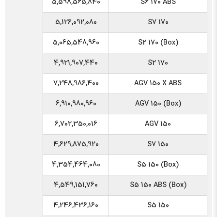
5,598,565,840
S6 170 ABS
5,126,092,080
S7 170
5,065,548,960
S2 170 (Box)
4,921,907,440
S2 170
7,248,986,400
AGV 150 X ABS
6,910,980,960
AGV 150 (Box)
6,702,350,016
AGV 150
4,629,875,920
S7 150
4,354,464,080
S5 150 (Box)
4,549,151,760
S5 150 ABS (Box)
4,246,436,160
S5 150