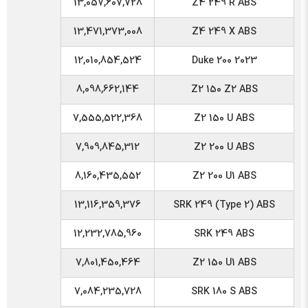
13,057,607,728
Z4 249 R ABS
13,471,373,008
Z4 249 X ABS
12,010,854,524
Duke 200 2023
8,098,662,144
Z2 150 Z2 ABS
7,555,522,368
Z2 150 U ABS
7,909,845,312
Z2 200 U ABS
8,160,435,552
Z2 200 U1 ABS
13,116,359,376
SRK 249 (Type 2) ABS
12,232,785,960
SRK 249 ABS
7,801,450,464
Z2 150 U1 ABS
7,084,235,728
SRK 180 S ABS