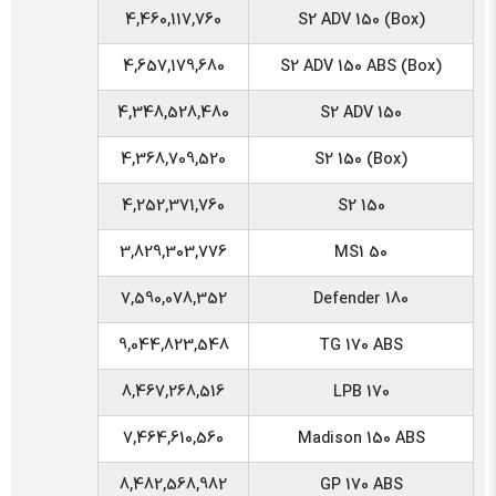
4,460,117,760
S2 ADV 150 (Box)
4,657,179,680
S2 ADV 150 ABS (Box)
4,348,528,480
S2 ADV 150
4,368,709,520
S2 150 (Box)
4,252,371,760
S2 150
3,829,303,776
MS1 50
7,590,078,352
Defender 180
9,044,823,548
TG 170 ABS
8,467,268,516
LPB 170
7,464,610,560
Madison 150 ABS
8,482,568,982
GP 170 ABS