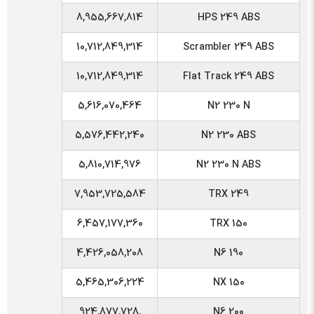
8,955,667,814
HPS 249 ABS
10,712,849,314
Scrambler 249 ABS
10,712,849,314
Flat Track 249 ABS
5,616,070,464
N2 230 N
5,576,442,240
N2 230 ABS
5,810,714,976
N2 230 N ABS
7,953,725,584
TRX 249
6,457,177,360
TRX 150
4,426,058,208
N6 190
5,465,306,224
NX 150
,924,877,728
N6 200