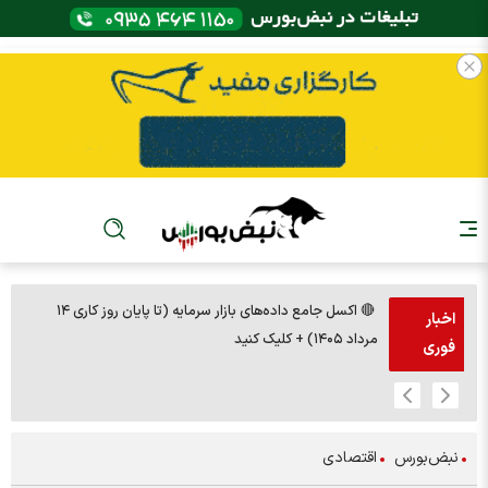
🔴 اکسل جامع داده‌های بازار سرمایه (تا پایان روز کاری ۱۴
🚨مس 14000
اخبار
مرداد ۱۴۰۵) + کلیک کنید
فوری
نبض‌بورس
اقتصادی