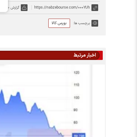
https://nabzebourse.com/000YUh
گزارش خطا
بورس کالا
برچسب ها:
اخبار مرتبط