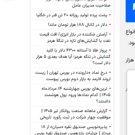
صلاحیت مدیران عامل
پشت پرده تولید روزانه ۲۰ تن فنر در خگلپا
دلار در کانال ۱۸۸ هزار تومان ماند!
رماه ۱۴۰۵، میزبان عرضه مجموعاً ۲۲۰ هزار و ۶۶۰ تن انواع
آرامش شکننده در بازار انرژی/ افت قیمت
نفت با گشایش‌های تازه در تنگۀ هرمز
ود.
پرواز طلا تا آستانه ۴۳۰۰ دلار با کلید
گشایش در تنگه هرمز؛ آیا هدف بعدی ۵ هزار
ساس برنامه عرضه‌ها، در بازار فیزیکی مجموعاً ۲۱۸ هزار و ۷۴۳ تن محصول عرضه می‌شود که از این میزان، ۲۷ هزار
دلار است؟
درج نماد «داروند» در بورس تهران | زیست
اروند فارمد به بازار دوم بورس پیوست
 ۶۶۰ برق سبز است که در
ترین‌های بورس چهارشنبه ۱۴ مردادماه
۱۴۰۵ | کدام نماد‌ها ورود پول هوشمند
داشتند؟
گزارش ماهانه صنعت روانکار تیر ۱۴۰۵ |
موفقیت چهار شرکت در ثبت رکورد تاریخی
پذیره‌نویسی صندوق نقره «سیان» از ۱۸
مرداد | جزئیات یازدهمین صندوق نقره بورس