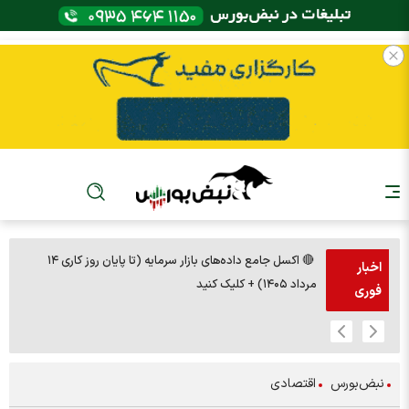
🔴 اکسل جامع داده‌های بازار سرمایه (تا پایان روز کاری ۱۴
🚨مس 14000
اخبار
مرداد ۱۴۰۵) + کلیک کنید
فوری
نبض‌بورس
اقتصادی