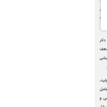
 واحد را حفظ کرد.
قیقی از بازار
ت به
دلار
 ضعف
یشی
لید،
عامل
ی و
ازار