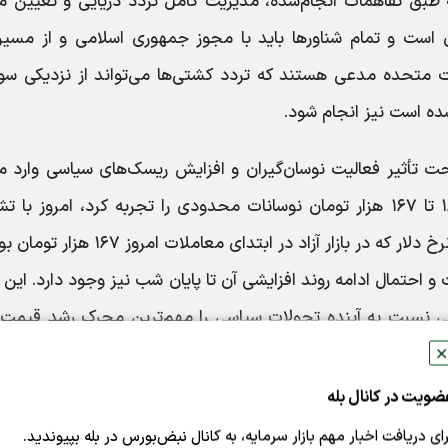
 طبق تفاهمات انجام‌شده، مدیریت کامل تردد دریایی و تعیین م
ان است و تمام شناورها باید با مجوز جمهوری اسلامی و از مسیر
لات متحده مدعی هستند که تردد کشتی‌ها می‌تواند از نزدیکی س
ده است نیز انجام شود.
 تحت تأثیر فعالیت نوسان‌گیران و افزایش ریسک‌های سیاسی وارد 
صعودی شده بود و البته دیروز در محدوده ۱۶۶ تا ۱۶۷ هزار تومان نوسانات محدودی را تجربه کرد، امروز ب
تنش‌های نظامی شتاب افزایشی بیشتری گرفت. نرخ دلار که در بازار آزاد در ابتدای معاملات ا
۵۰۰ تومان رسیده است و احتمال ادامه روند افزایشی آن تا پایان شب نیز وجود دارد. این 
نانی نسبت به آینده تحولات سیاسی را مهم‌ترین محرک رشد قیمت 
✕
ضویت در کانال بله
بازار سرمایه نیز امروز با شتاب نسبتاً زیادی سقوط کرد. شاخص کل بورس تهران با
رای دریافت اخبار مهم بازار سرمایه، به کانال نبض‌بورس در بله بپیوندید.