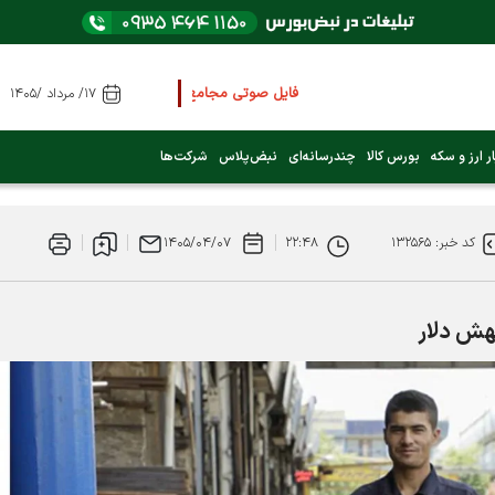
فایل صوتی مجامع و کنفرانس ها
را از اینجا گوش کنید
۱۷/ مرداد /۱۴۰۵
عرضه اولیه بعدی کدام نماد است؟ (کلیک کنید)
ر ارز و سکه
بورس کالا
چندرسانه‌ای
نبض‌پلاس
شرکت‌ها
فوری:
پرداخت وام 200 میلیونی بورس از روز شنبه ۹ خرداد ۱۴۰۵
کد خبر: ۱۳۲۵۶۵
۲۲:۴۸
۱۴۰۵/۰۴/۰۷
فوری:
شاخص کل کانال 4 میلیون واحد را رد کرد
جهش دلار