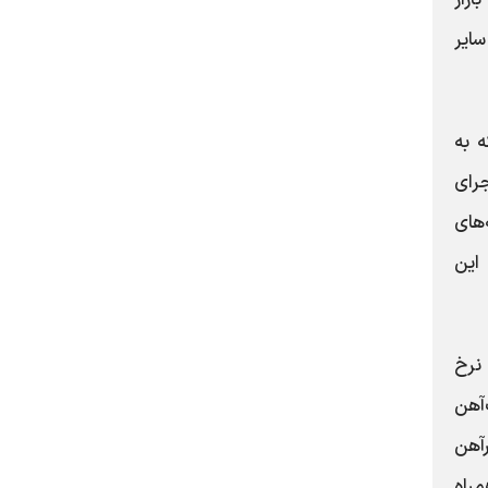
ایر
 به
جرای
‌های
 این
 نرخ
ب‌آهن
آهن
 همراه