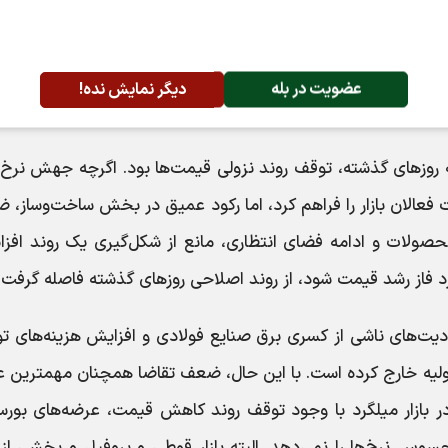
۱.۹۵ درصد تا سطح ۵ میلیون و ۷۵ هزار و ۵۶۹ واحد عقب نشست، هرچند همچنان کانال ۵ میلیون
شاخص هم‌وزن نیز ۲۰ هزار و ۳۰۵ واحد کاهش یافت و هم‌زمان ۶۰ میلیارد و ۷۳ میلیون تومان پول ح
افت محسوس شاخص‌ها، بیانگر افزایش احتیاط سرمایه‌گذاران نسب
عضویت در بله
دیگر نمایش نده!
به روزهای گذشته، توقف روند نزولی قیمت‌ها بود. اگرچه جهش نرخ 
 فعالان بازار را فراهم کرد، اما رکود عمیق در بخش ساخت‌وساز،
حصولات و ادامه فضای انتظاری، مانع از شکل‌گیری یک روند افزا
ارد فاز رشد قیمت شود، از روند اصلاحی روزهای گذشته فاصله گرفت.
دیت‌های ناشی از کسری برق صنایع فولادی و افزایش هزینه‌های تو
 اولیه خارج کرده است. با این حال، ضعف تقاضا همچنان مهمترین 
در بازار میلگرد با وجود توقف روند کاهش قیمت، عرضه‌های بورس
وس نرخ‌ها را نمی‌دهد. البته بازار قوطی و پروفیل و بخشی از ب