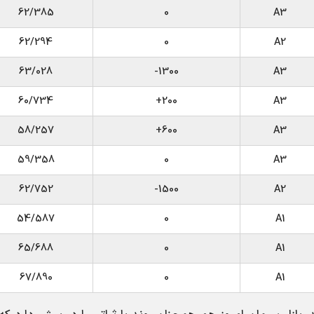
62/385
0
A3
62/294
0
A2
63/028
1300-
A3
60/734
200+
A3
58/257
600+
A3
59/358
0
A3
62/752
1500-
A2
54/587
0
A1
65/688
0
A1
67/890
0
A1