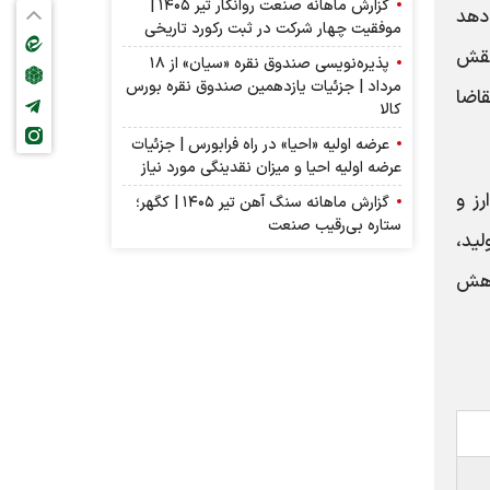
گزارش ماهانه صنعت روانکار تیر ۱۴۰۵ |
دهد
موفقیت چهار شرکت در ثبت رکورد تاریخی
نقش
پذیره‌نویسی صندوق نقره «سیان» از ۱۸
مرداد | جزئیات یازدهمین صندوق نقره بورس
قاضا
کالا
عرضه اولیه «احیا» در راه فرابورس | جزئیات
عرضه اولیه احیا و میزان نقدینگی مورد نیاز
ز و
گزارش ماهانه سنگ آهن تیر ۱۴۰۵ | کگهر؛
ستاره بی‌رقیب صنعت
ید،
اهش