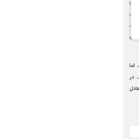
ه‌های
متی
احد
نبال
اما
. در
عادل