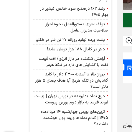
رشد ۱۶۲ درصدی سود خالص کپشیر در
بهار ۱۴۰۵
توقف اجرای دستورالعمل نحوه احراز
صلاحیت مدیران عامل
پشت پرده تولید روزانه ۲۰ تن فنر در خگلپا
دلار در کانال ۱۸۸ هزار تومان ماند!
آرامش شکننده در بازار انرژی/ افت قیمت
نفت با گشایش‌های تازه در تنگۀ هرمز
پرواز طلا تا آستانه ۴۳۰۰ دلار با کلید
گشایش در تنگه هرمز؛ آیا هدف بعدی ۵ هزار
دلار است؟
درج نماد «داروند» در بورس تهران | زیست
اروند فارمد به بازار دوم بورس پیوست
ترین‌های بورس چهارشنبه ۱۴ مردادماه
۱۴۰۵ | کدام نماد‌ها ورود پول هوشمند
داشتند؟
هیجان