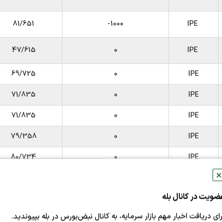
81/651
1000-
IPE
47/615
0
IPE
69/725
0
IPE
71/835
0
IPE
71/835
0
IPE
79/358
0
IPE
80/734
0
IPE
✕
44/495
0
IPE
ضویت در کانال بله
73/395
0
IPE
رای دریافت اخبار مهم بازار سرمایه، به کانال نبض‌بورس در بله بپیوندید.