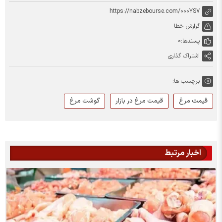
https://nabzebourse.com/000YS7
گزارش خطا
پسندها:
0
اشتراک گذاری
برچسب ها:
قیمت مرغ
قیمت مرغ در بازار
گوشت مرغ
اخبار مرتبط