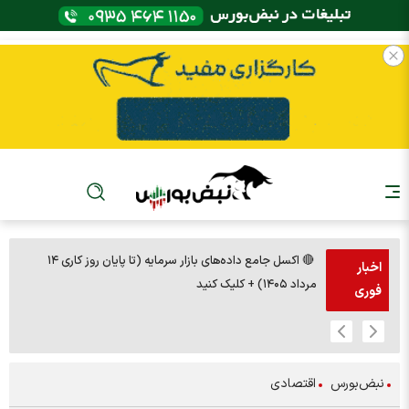
🔴 اکسل جامع داده‌های بازار سرمایه (تا پایان روز کاری ۱۴
🚨مس 14000
اخبار
مرداد ۱۴۰۵) + کلیک کنید
فوری
نبض‌بورس
اقتصادی