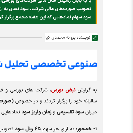
با به پایان رسیدن سال مالی شرکت‌های بورسی،
تصویب صورت‌های مالی شرکت، سود نقدی به ازای
سود سهام نماد‌هایی که این هفته مجمع برگزار کرد
نویسنده:
پروانه محمدی کیا
به گزارش
نبض بورس
، شرکت ها‌ی بورسی و فر
سالیانه خود را برگزار کردند و در خصوص
(صورت‌
میزان
سود تقسیمی
و
زمان واریز سود
نماد‌هایی 
۱- خمحور:
به ازای هر سهم
۶۵ ریال سود
تصویب ش