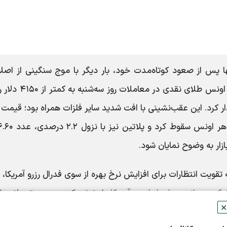
ا پس از صعود کوتاه‌مدت خود، بار دیگر با موج سنگینی از اصل
ریزش قیمت‌ها مواجه شد؛ به طوری که بهای هر اونس طلای نقدی در
ر کرد. این عقب‌نشینی با افت شدید سایر فلزات همراه بود؛ قیمت 
با ریزش سنگین ۳.۳ درصدی به ۶۲.۹۳ دلار در هر اون
ازار به وضوح نمایان شود.
یت انتظارات برای افزایش نرخ بهره از سوی فدرال رزرو آمریکا، ع
تیک دوجانبه میان ایران و آمریکا را خنثی کرد. در پی تحولات ا
✕
ریکا گلوبال ریسرچ به سرعت پیش‌بینی‌های قبلی خود را بازنگری 