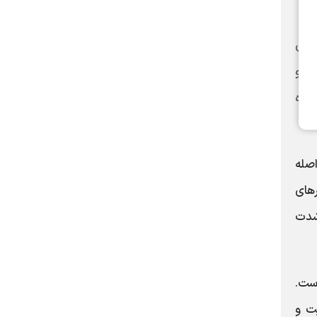
‌های
د و
تحده
اصله
در بازارهای
شدت
است.
ت و