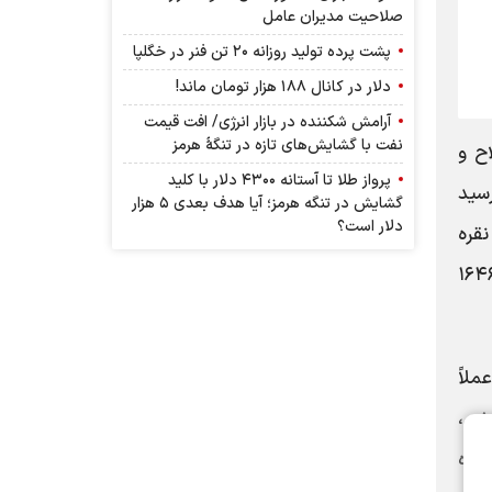
صلاحیت مدیران عامل
پشت پرده تولید روزانه ۲۰ تن فنر در خگلپا
دلار در کانال ۱۸۸ هزار تومان ماند!
آرامش شکننده در بازار انرژی/ افت قیمت
نفت با گشایش‌های تازه در تنگۀ هرمز
اح و
پرواز طلا تا آستانه ۴۳۰۰ دلار با کلید
 معاملات روز سه‌شنبه به کمتر از ۴۱۵۰ دلار رسید
گشایش در تنگه هرمز؛ آیا هدف بعدی ۵ هزار
دلار است؟
نقره
س سقوط کرد و پلاتین نیز با نزول ۲.۲ درصدی، عدد ۱۶۴۶.۶۰
ملاً
خیر،
کرده