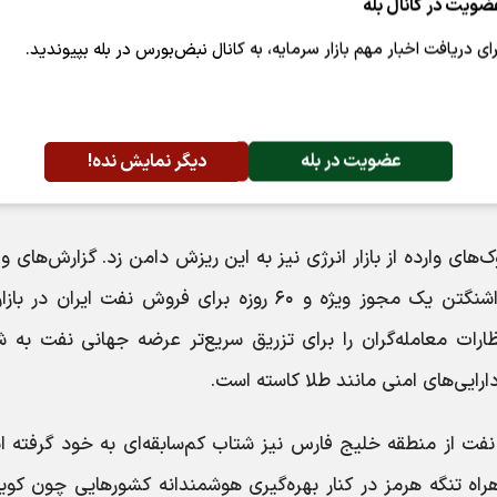
ضویت در کانال بله
 را به عنوان گزینه محتمل در تحلیل‌های خود گنجانده‌اند.
رای دریافت اخبار مهم بازار سرمایه، به کانال نبض‌بورس در بله بپیوندید.
‌المللی با حساسیت بالایی چشم‌انتظار انتشار شاخص قیمت هزینه
دماسنج اصلی فدرال رزرو برای سنجش نرخ تورم به شمار می‌رو
فشارهای تورمی و دست‌اندازهای مسیر آینده سیاست پولی ایالات م
عضویت در بله
دیگر نمایش نده!
ک‌های وارده از بازار انرژی نیز به این ریزش دامن زد. گزارش‌های و
از پشت پرده دیپلماسی حاکی از آن است که واشنگتن یک مجوز ویژه و ۶۰ روزه برای فروش نفت ایران 
ظارات معامله‌گران را برای تزریق سریع‌تر عرضه جهانی نفت به 
ارایی‌های امنی مانند طلا کاسته است.
نفت از منطقه خلیج فارس نیز شتاب کم‌سابقه‌‌ای به خود گرفته 
راه تنگه هرمز در کنار بهره‌گیری هوشمندانه کشورهایی چون کوی