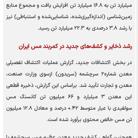
میلیارد تن به ۱۶.۸ میلیارد تن افزایش یافت و مجموع منابع
زمین‌شناسی (اندازه‌گیری‌شده، شناسایی‌شده و استنباطی) نیز
با رشد ۳.۸ درصدی به ۲۲.۳ میلیارد تن رسید.
رشد ذخایر و کشف‌های جدید در کمربند مس ایران
در بخش اکتشافات جدید، گزارش عملیات اکتشاف تفصیلی
معدن شماره۲ سرچشمه (سریدون) ازسوی وزارت صنعت،
معدن و تجارت تأیید شد. براساس این گزارش، ذخیره قطعی
این معدن ۳ میلیارد و ۶۶ میلیون تن کانسنگ مس
سولفیدی با عیار متوسط ۰.۴۲ درصد و معادل ۱۲.۸ میلیون
تن مس خالص محتوی برآورد شده است.
همچنین گواهی کشف جدید معدن عظیم مس سرچشمه با