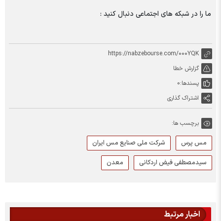
ما را در شبکه های اجتماعی دنبال کنید :
https://nabzebourse.com/000YQK
گزارش خطا
پسندها:
0
اشتراک گذاری
برچسب ها:
مس پرس
شرکت ملی صنایع مس ایران
سیدمصطفی فیض اردکانی
معدن
اخبار مرتبط