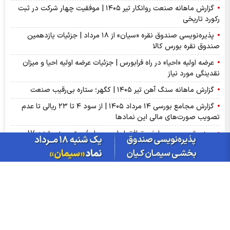
گزارش ماهانه صنعت روانکار تیر ۱۴۰۵ | موفقیت چهار شرکت در ثبت
رکورد تاریخی
پذیره‌نویسی صندوق نقره «سیان» از ۱۸ مرداد | جزئیات یازدهمین
صندوق نقره بورس کالا
عرضه اولیه «احیا» در راه فرابورس | جزئیات عرضه اولیه احیا و میزان
نقدینگی مورد نیاز
گزارش ماهانه سنگ آهن تیر ۱۴۰۵ | کگهر؛ ستاره بی‌رقیب صنعت
گزارش مجامع بورسی ۱۴ مرداد ۱۴۰۵ | از سود ۴ تا ۲۳ ریالی تا عدم
تصویب صورت‌های مالی این نماد‌ها
سبزپوشی بورسی با خبر توافق ایران و عمان/ پیش بینی شنبه 17
مرداد ماه
از درآمد ثابت تا طلا؛ آشنایی با صندوق‌های سرمایه‌گذاری ترنج
بازار گوگرد چین وارد فاز اصلاح شد؛ ضعف تقاضای کودهای فسفاته
ادامه دارد
ریزش دلار و صعود بورس، امروز در بازارها چه گذشت؟
سود فجام ۱۴۰۵ کی واریز می‌شود و چقدر است؟