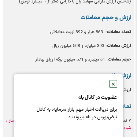
(شاخص ارزش دارایی سهامداران با دارایی کمتر از ۱۰ میلیارد تومان)
ارزش و حجم معاملات
تعداد معاملات:
863 هزار و 892 نوبت معاملاتی
ارزش معاملات:
393 میلیارد و 508 میلیون ریال
حجم معاملات:
61 میلیارد و 571 میلیون برگه اوراق بهادار
ارزش دلاری بورس
✕
ارزش دلاری بازار:
111 میلیارد دلار
عضویت در کانال بله
نماد‌های تاثیرگذار
برای دریافت اخبار مهم بازار سرمایه، به کانال
نبض‌بورس در بله بپیوندید.
۷ نماد
تاثیرگذار بر شاخص کل بورس:
فارس ، فملی ، شپنا ، وپاسار ،
شبندر ، وبملت ، پارسان