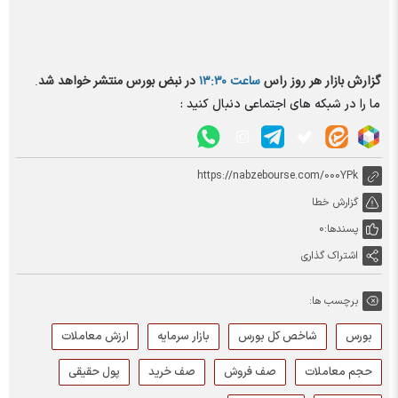
گزارش بازار هر روز راس
ساعت ۱۳:۳۰
در نبض بورس منتشر خواهد شد
.
ما را در شبکه های اجتماعی دنبال کنید :
https://nabzebourse.com/000YPk
گزارش خطا
پسندها:
0
اشتراک گذاری
برچسب ها:
بورس
شاخص کل بورس
بازار سرمایه
ارزش معاملات
حجم معاملات
صف فروش
صف خرید
پول حقیقی