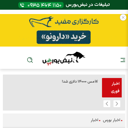
🚨مس 14000 دلاری شد!
🚨پز
اخبار
فوری
اخبار بورس
اخبار