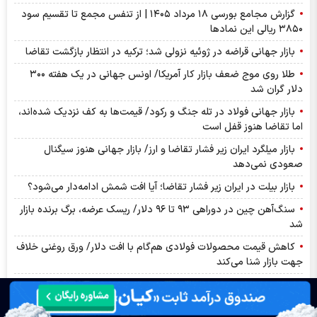
گزارش مجامع بورسی ۱۸ مرداد ۱۴۰۵ | از تنفس مجمع تا تقسیم سود
۳۸۵۰ ریالی این نماد‌ها
بازار جهانی قراضه در ژوئیه نزولی شد؛ ترکیه در انتظار بازگشت تقاضا
طلا روی موج ضعف بازار کار آمریکا/ اونس جهانی در یک هفته ۳۰۰
دلار گران شد
بازار جهانی فولاد در تله جنگ و رکود/ قیمت‌ها به کف نزدیک شده‌اند،
اما تقاضا هنوز قفل است
بازار میلگرد ایران زیر فشار تقاضا و ارز/ بازار جهانی هنوز سیگنال
صعودی نمی‌دهد
بازار بیلت در ایران زیر فشار تقاضا؛ آیا افت شمش ادامه‌دار می‌شود؟
سنگ‌آهن چین در دوراهی ۹۳ تا ۹۶ دلار/ ریسک عرضه، برگ برنده بازار
شد
کاهش قیمت محصولات فولادی هم‌گام با افت دلار/ ورق روغنی خلاف
جهت بازار شنا می‌کند
بورس به ۵.۵۶ میلیون واحد رسید؛ دلار عقب نشست!
مهم‌ترین اخبار کدال امروز یکشنبه ۱۸ مرداد ۱۴۰۵ | جزئیات افزایش