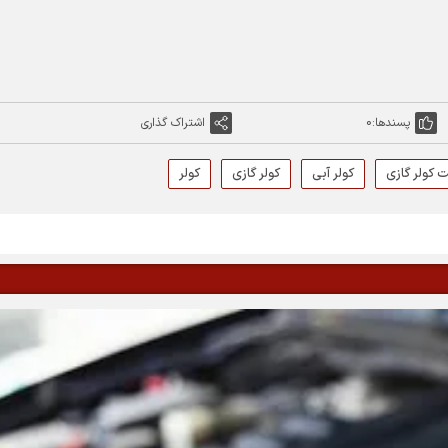
پسندها:
0
اشتراک گذاری
 کولر گازی
کولر آبی
کولر گازی
کولر