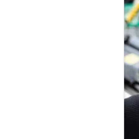
ناترازی انرژی پشت خنکی کولر آبی