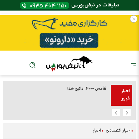
🚨مس 14000 دلاری شد!
🚨پز
اخبار
فوری
اخبار اقتصادی
اخبار