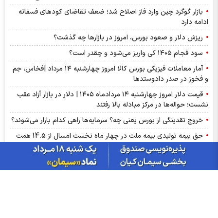
بازار گوگرد چین وارد فاز اصلاح شد؛ ضعف تقاضای کودهای فسفاته
ادامه دارد
ریزش دلار و صعود بورس، امروز در بازارها چه گذشت؟
سود فجام ۱۴۰۵ کی واریز می‌شود و چقدر است؟
آمار معاملات فیزیکی بورس کالا امروز چهارشنبه ۱۴ مرداد |فخاس، جم
و فخوز در صدر دادوستد‌ها
قیمت دلار امروز چهارشنبه ۱۴ مردادماه ۱۴۰۵ | دلار در بازار آزاد عقب
نشست؛ حواله‌ها در مرکز مبادله بالا رفتند
خروج نقدینگی از بورس یعنی چه؟ سرمایه‌ها راهی کدام بازار می‌شوند؟
حق بیمه تولیدی بیمه ملت در چهار ماه نخست امسال از 14.5 همت
گذشت
عرضه مستقیم محصولات ایرانول در ایام اربعین
ارزش ۷۷.۶ میلیارد تومانی معاملات زعفران در بورس کالا
قیمت واقعی مرغ اعلام شد
جدول قیمت بلیط پرواز‌های پرتردد ۱۴ مرداد ماه ۱۴۰۵