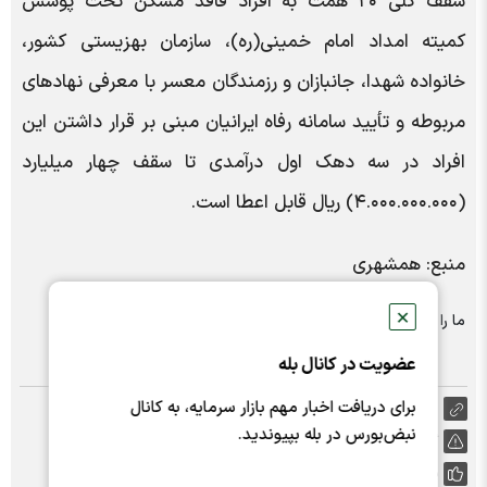
سقف کلی ۲۰ همت به افراد فاقد مسکن تحت پوشش
کمیته امداد امام خمینی(ره)، سازمان بهزیستی کشور،
خانواده شهدا، جانبازان و رزمندگان معسر با معرفی نهادهای
مربوطه و تأیید سامانه رفاه ایرانیان مبنی بر قرار داشتن این
افراد در سه دهک اول درآمدی تا سقف چهار میلیارد
(۴.۰۰۰.۰۰۰.۰۰۰) ریال قابل اعطا است.
منبع: همشهری
✕
ما را در شبکه های اجتماعی دنبال کنید :
عضویت در کانال بله
برای دریافت اخبار مهم بازار سرمایه، به کانال
https://nabzebourse.com/000Y3l
نبض‌بورس در بله بپیوندید.
گزارش خطا
پسندها:
0