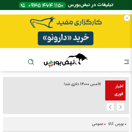
🚨مس 14000 دلاری شد!
🚨پز
اخبار
فوری
بورس کالا
عمومی