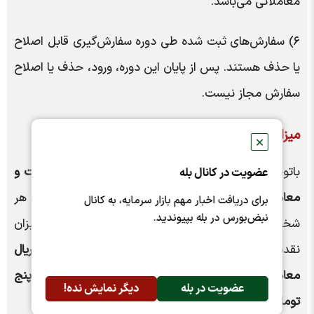
معاملاتی می‌باشد.
۶) سفارش‌های ثبت شده طی دوره سفارش‌گیری قابل اصلاح
یا حذف هستند. پس از پایان این دوره، ورود، حذف یا اصلاح
سفارش مجاز نیست.
میزان نقدینگی مورد نیاز:
✕
باتوجه به قیمت کشف شده در مرحله اول به
قیمت ثابت و
عضویت در کانال بله
معادل ۲۴,۱۱۳ ریال
و حداکثر سهام قابل خریداری توسط هر
برای دریافت اخبار مهم بازار سرمایه، به کانال
نبض‌بورس در بله بپیوندید.
شخص حقیقی و حقوقی تعداد
۱۵۰ سهم
، حداکثر میزان
نقدینگی لازم برای خرید این عرضه اولیه
۳,۶۱۶,۹۵۰‬ ریال
معادل سیصد و شصت و یک هزار و ششصد و نود و پنج
عضویت در بله
دیگر نمایش نده!
تومان
خواهد بود.