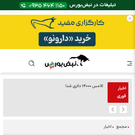
🚨مس 14000 دلاری شد!
🚨پز
اخبار
فوری
مجمع
اخبار