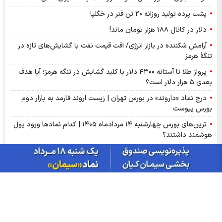
پشت پرده تولید روزانه ۲۰ تن فنر در خگلپا
دلار در کانال ۱۸۸ هزار تومان ماند!
آرامش شکننده در بازار انرژی/ افت قیمت نفت با گشایش‌های تازه در
تنگۀ هرمز
پرواز طلا تا آستانه ۴۳۰۰ دلار با کلید گشایش در تنگه هرمز؛ آیا هدف
بعدی ۵ هزار دلار است؟
درج نماد «داروند» در بورس تهران | زیست اروند فارمد به بازار دوم
بورس پیوست
ترین‌های بورس چهارشنبه ۱۴ مردادماه ۱۴۰۵ | کدام نماد‌ها ورود پول
هوشمند داشتند؟
گزارش ماهانه صنعت روانکار تیر ۱۴۰۵ | موفقیت چهار شرکت در ثبت
رکورد تاریخی
پذیره‌نویسی صندوق نقره «سیان» از ۱۸ مرداد | جزئیات یازدهمین
صندوق نقره بورس کالا
عرضه اولیه «احیا» در راه فرابورس | جزئیات عرضه اولیه احیا و میزان
نقدینگی مورد نیاز