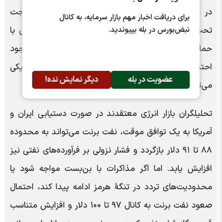
در سطوح بالایی باقی بماند. همچنین بازار سوخت جت
برای دریافت اخبار مهم بازار سرمایه، به کانال
نبض‌بورس در بله بپیوندید.
تحت تأثیر افزایش هزینه‌های حمل‌ونقل و بیمه دریایی با
حمایت قیمتی مواجه است. در بخش بنزین نیز با وجود
احتمال اصلاح محدود، تداوم ریسک‌های ژئوپلیتیکی
عضویت در بله
دیگر نمایش نده!
می‌تواند از افت محسوس قیمت‌ها جلوگیری کند.
تحلیلگران بازار انرژی معتقدند در صورت دستیابی ایران و
آمریکا به یک توافق موقت، نفت برنت می‌تواند به محدوده
۸۸ تا ۹۱ دلار بازگردد و فشار نزولی بر فرآورده‌های نفتی نیز
افزایش یابد. اما اگر مذاکرات با بن‌بست مواجه شود یا
محدودیت‌های تردد در تنگۀ هرمز ادامه پیدا کند، احتمال
صعود نفت برنت به کانال ۹۷ تا ۱۰۰ دلار و افزایش متناسب