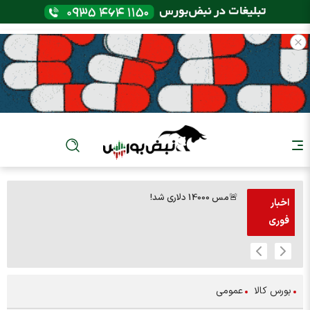
🚨مس 14000 دلاری شد!
🚨پز
اخبار
فوری
بورس کالا
عمومی