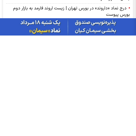
درج نماد «داروند» در بورس تهران | زیست اروند فارمد به بازار دوم
بورس پیوست
ترین‌های بورس چهارشنبه ۱۴ مردادماه ۱۴۰۵ | کدام نماد‌ها ورود پول
هوشمند داشتند؟
گزارش ماهانه صنعت روانکار تیر ۱۴۰۵ | موفقیت چهار شرکت در ثبت
رکورد تاریخی
پذیره‌نویسی صندوق نقره «سیان» از ۱۸ مرداد | جزئیات یازدهمین
صندوق نقره بورس کالا
عرضه اولیه «احیا» در راه فرابورس | جزئیات عرضه اولیه احیا و میزان
نقدینگی مورد نیاز
گزارش ماهانه سنگ آهن تیر ۱۴۰۵ | کگهر؛ ستاره بی‌رقیب صنعت
اخبار چهره ها
افشین خانی
سیدعلی مدنی زاده