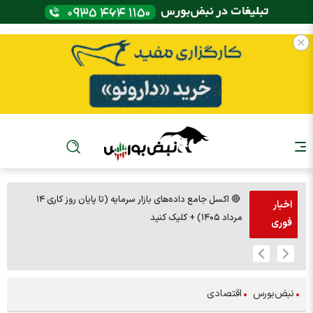
🔴 اکسل جامع داده‌های بازار سرمایه (تا پایان روز کاری ۱۴
🚨مس 14000
اخبار
مرداد ۱۴۰۵) + کلیک کنید
فوری
نبض‌بورس
اقتصادی