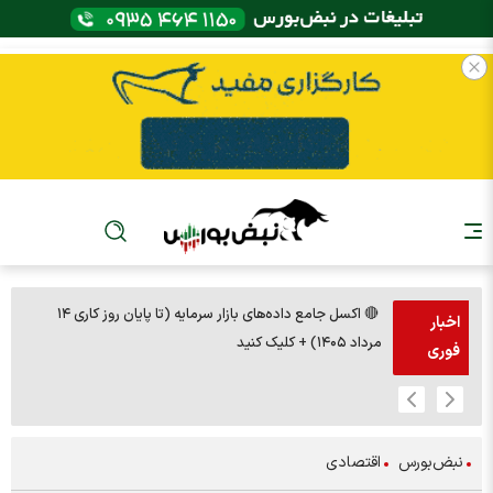
🔴 اکسل جامع داده‌های بازار سرمایه (تا پایان روز کاری ۱۴
🚨مس 14000
اخبار
مرداد ۱۴۰۵) + کلیک کنید
فوری
نبض‌بورس
اقتصادی