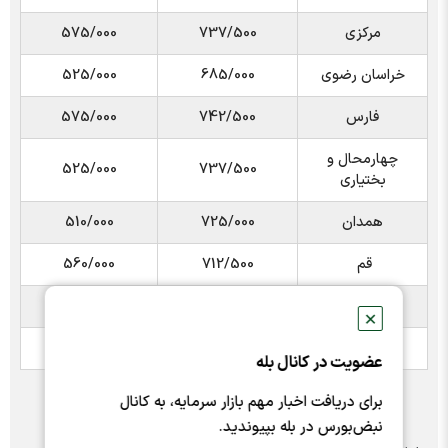
مرکزی
737/500
575/000
خراسان رضوی
685/000
525/000
فارس
742/500
575/000
چهارمحال و
525/000
737/500
بختیاری
همدان
725/000
510/000
قم
712/500
560/000
یزد
730/000
520/000
✕
کردستان
730/000
عضویت در کانال بله
برای دریافت اخبار مهم بازار سرمایه، به کانال
نبض‌بورس در بله بپیوندید.