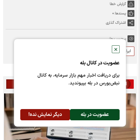
گزارش خطا
پسندها:
0
اشتراک گذاری
برچسب ها:
✕
ایران خودرو
عضویت در کانال بله
برای دریافت اخبار مهم بازار سرمایه، به کانال
نبض‌بورس در بله بپیوندید.
اخبار مرتبط
عضویت در بله
دیگر نمایش نده!