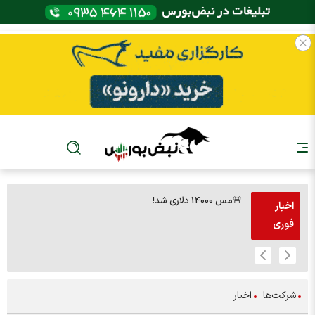
🚨مس 14000 دلاری شد!
🚨پز
اخبار
فوری
شرکت‌ها
اخبار