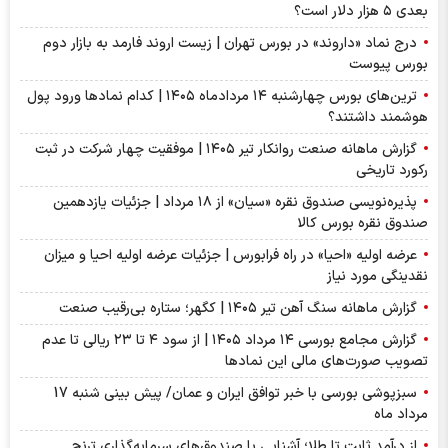
بعدی ۵ هزار دلار است؟
درج نماد «داروند» در بورس تهران | زیست اروند فارمد به بازار دوم
بورس پیوست
ترین‌های بورس چهارشنبه ۱۴ مردادماه ۱۴۰۵ | کدام نماد‌ها ورود پول
هوشمند داشتند؟
گزارش ماهانه صنعت روانکار تیر ۱۴۰۵ | موفقیت چهار شرکت در ثبت
رکورد تاریخی
پذیره‌نویسی صندوق نقره «سیان» از ۱۸ مرداد | جزئیات یازدهمین
صندوق نقره بورس کالا
عرضه اولیه «احیا» در راه فرابورس | جزئیات عرضه اولیه احیا و میزان
نقدینگی مورد نیاز
گزارش ماهانه سنگ آهن تیر ۱۴۰۵ | کگهر؛ ستاره بی‌رقیب صنعت
گزارش مجامع بورسی ۱۴ مرداد ۱۴۰۵ | از سود ۴ تا ۲۳ ریالی تا عدم
تصویب صورت‌های مالی این نماد‌ها
سبزپوشی بورسی با خبر توافق ایران و عمان/ پیش بینی شنبه 17
مرداد ماه
از درآمد ثابت تا طلا؛ آشنایی با صندوق‌های سرمایه‌گذاری ترنج