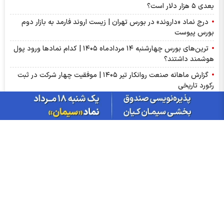
بعدی ۵ هزار دلار است؟
درج نماد «داروند» در بورس تهران | زیست اروند فارمد به بازار دوم
بورس پیوست
ترین‌های بورس چهارشنبه ۱۴ مردادماه ۱۴۰۵ | کدام نماد‌ها ورود پول
هوشمند داشتند؟
گزارش ماهانه صنعت روانکار تیر ۱۴۰۵ | موفقیت چهار شرکت در ثبت
رکورد تاریخی
پذیره‌نویسی صندوق نقره «سیان» از ۱۸ مرداد | جزئیات یازدهمین
صندوق نقره بورس کالا
عرضه اولیه «احیا» در راه فرابورس | جزئیات عرضه اولیه احیا و میزان
نقدینگی مورد نیاز
گزارش ماهانه سنگ آهن تیر ۱۴۰۵ | کگهر؛ ستاره بی‌رقیب صنعت
گزارش مجامع بورسی ۱۴ مرداد ۱۴۰۵ | از سود ۴ تا ۲۳ ریالی تا عدم
تصویب صورت‌های مالی این نماد‌ها
سبزپوشی بورسی با خبر توافق ایران و عمان/ پیش بینی شنبه 17
مرداد ماه