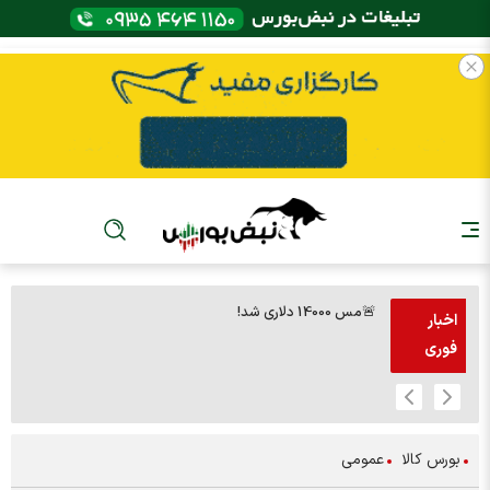
🚨مس 14000 دلاری شد!
🚨پز
اخبار
فوری
بورس کالا
عمومی