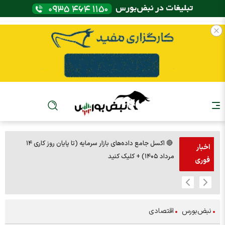
🔴 اکسل جامع داده‌های بازار سرمایه (تا پایان روز کاری ۱۴
🚨مس 14000
اخبار
مرداد ۱۴۰۵) + کلیک کنید
فوری
نبض‌بورس
اقتصادی