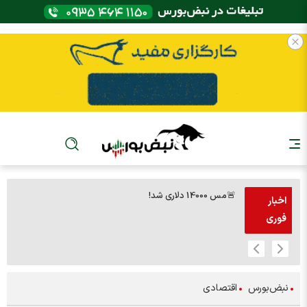
🚨مس 14000 دلاری شد!
🚨پز
اخبار
فوری
نبض‌بورس
اقتصادی