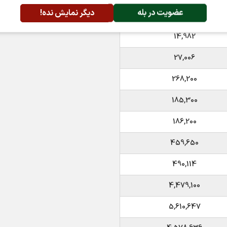
عضویت در بله
دیگر نمایش نده!
1,343
14,982
27,006
268,200
185,300
186,200
459,650
490,114
4,479,100
5,610,647