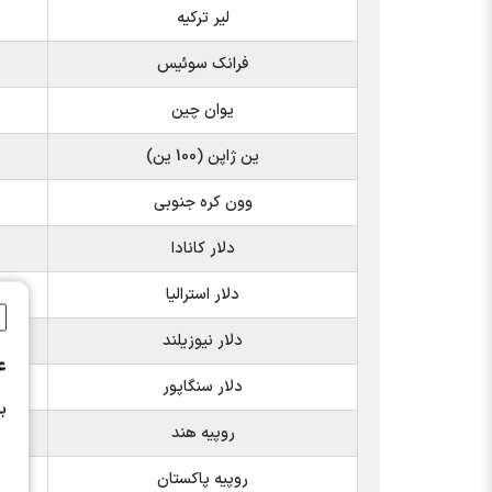
لیر ترکیه
فرانک سوئیس
یوان چین
ین ژاپن (100 ین)
وون کره جنوبی
دلار کانادا
دلار استرالیا
دلار نیوزیلند
ع
دلار سنگاپور
ب
روپیه هند
روپیه پاکستان