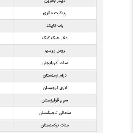
دینار بحرین
رینگیت مالزی
بات تایلند
دلار هنگ کنگ
روبل روسیه
منات آذربایجان
درام ارمنستان
لاری گرجستان
سوم قرقیزستان
سامانی تاجیکستان
منات ترکمنستان