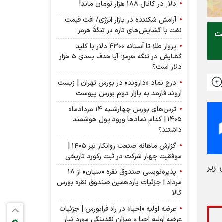
دلار در کانال ۱۸۸ هزار تومان ماند!
آرامش شکننده در بازار انرژی/ افت قیمت
نفت با گشایش‌های تازه در تنگۀ هرمز
ر است
پرواز طلا تا آستانه ۴۳۰۰ دلار با کلید
گشایش در تنگه هرمز؛ آیا هدف بعدی ۵ هزار
دلار است؟
درج نماد «داروند» در بورس تهران | زیست
اروند فارمد به بازار دوم بورس پیوست
ترین‌های بورس چهارشنبه ۱۴ مردادماه
۱۴۰۵ | کدام نماد‌ها ورود پول هوشمند
داشتند؟
گزارش ماهانه صنعت روانکار تیر ۱۴۰۵ |
موفقیت چهار شرکت در ثبت رکورد تاریخی
نید در جدول زیر
پذیره‌نویسی صندوق نقره «سیان» از ۱۸
مرداد | جزئیات یازدهمین صندوق نقره بورس
کالا
عرضه اولیه «احیا» در راه فرابورس | جزئیات
عرضه اولیه احیا و میزان نقدینگی مورد نیاز