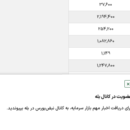
37,600
2,194,400
254,200
1,082,860
1,149
1,247,800
1,235,700
✕
1,006,500
ضویت در کانال بله
1,348,900
رای دریافت اخبار مهم بازار سرمایه، به کانال نبض‌بورس در بله بپیوندید.
18,030
6,226