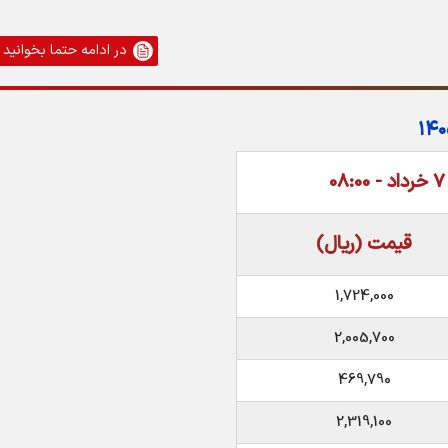
در ادامه حتما بخوانید
قیمت (ریال)
1,724,000
2,005,700
469,790
2,319,100