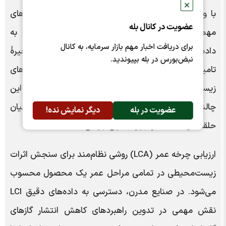
✕
با وجود این پیشرفت، گزارش مذکور به یکی از چالش‌های
عضویت در کانال بله
مهم زنجیرۀ تامین اشاره می‌کند؛ دسترسی محدود به
برای دریافت اخبار مهم بازار سرمایه، به کانال
داده‌های دقیق و شفاف از بخش‌های بالادستی زنجیرۀ
نبض‌بورس در بله بپیوندید.
تامین، همچنان یکی از موانع اصلی در تحلیل‌های
زیست‌محیطی به شمار می‌رود. به اعتقاد کارشناسان، رفع این
چالش نیازمند همکاری گسترده‌تر و شفافیت بیشتر میان
عضویت در بله
دیگر نمایش نده!
حلقه‌های مختلف زنجیره تامین جهانی است.
ارزیابی چرخه عمر (LCA) روشی نظام‌مند برای سنجش اثرات
زیست‌محیطی در تمامی مراحل عمر یک محصول محسوب
می‌شود. در صنایع مدرن، دسترسی به داده‌های دقیق LCI
نقش مهمی در تدوین راهبردهای کاهش انتشار گازهای