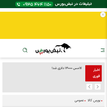
🚨مس 14000 دلاری شد!
🚨پز
اخبار
فوری
بورس کالا
عمومی