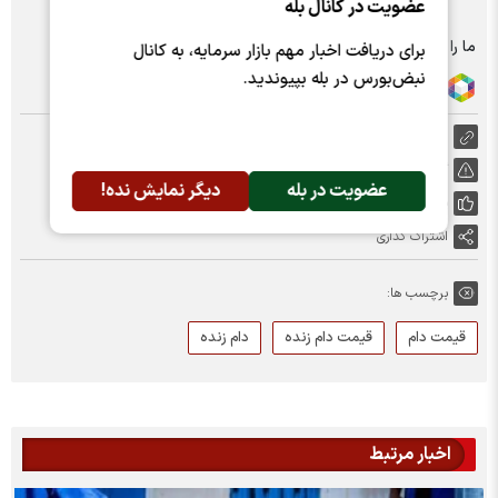
عضویت در کانال بله
ما را در شبکه های اجتماعی دنبال کنید :
برای دریافت اخبار مهم بازار سرمایه، به کانال
نبض‌بورس در بله بپیوندید.
https://nabzebourse.com/000Xvu
گزارش خطا
عضویت در بله
دیگر نمایش نده!
پسندها:
0
اشتراک گذاری
برچسب ها:
قیمت دام
قیمت دام زنده
دام زنده
اخبار مرتبط