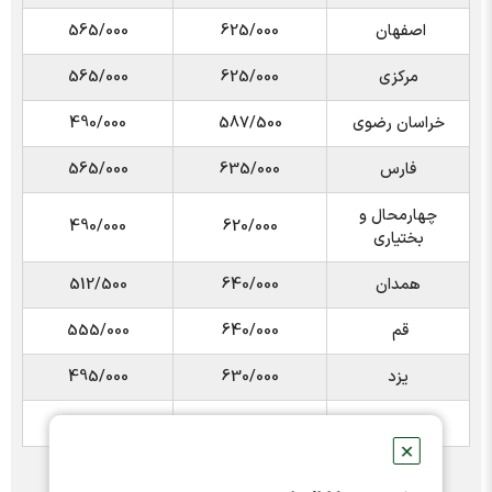
اصفهان
625/000
565/000
مرکزی
625/000
565/000
خراسان رضوی
587/500
490/000
فارس
635/000
565/000
چهارمحال و
490/000
620/000
بختیاری
همدان
640/000
512/500
قم
640/000
555/000
یزد
630/000
495/000
کردستان
632/500
✕