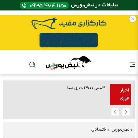
🚨مس 14000 دلاری شد!
🚨پز
اخبار
فوری
نبض‌بورس
اقتصادی