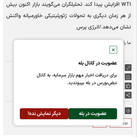
WTI افزایش پیدا کند. تحلیلگران می‌گویند بازار اکنون بیش
از هر زمان دیگری به تحولات ژئوپلیتیکی خاورمیانه واکنش
نشان می‌دهد./انرژی پرس
ما را در شبکه های اجتماعی دنبال کنید :
✕
عضویت در کانال بله
https://nabzebourse.com/000Xvk
برای دریافت اخبار مهم بازار سرمایه، به کانال
گزارش خطا
نبض‌بورس در بله بپیوندید.
پسندها:
0
اشتراک گذاری
برچسب ها:
عضویت در بله
دیگر نمایش نده!
بورس کالا
نفت