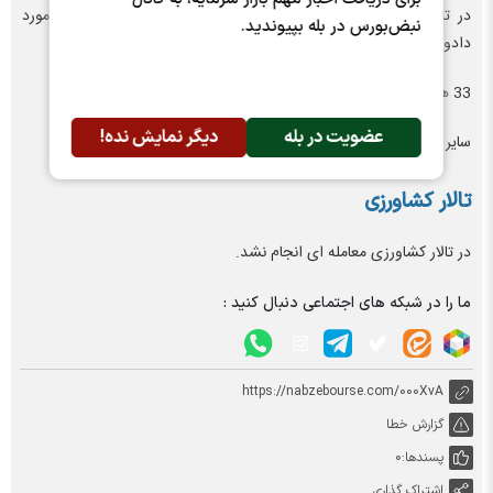
در تالار صادراتی بورس کالا، مجموعاً
36 هزار و 221 تن
محصول مورد
نبض‌بورس در بله بپیوندید.
دادوستد قرار گرفت:
33 هزار و 966 تن مربوط به سیمان پرتلند بود.
عضویت در بله
دیگر نمایش نده!
سایر معاملات شامل قیر و عایق رطوبتی بودند.
تالار کشاورزی
در تالار کشاورزی معامله ای انجام نشد.
ما را در شبکه های اجتماعی دنبال کنید :
https://nabzebourse.com/000XvA
گزارش خطا
پسندها:
0
اشتراک گذاری