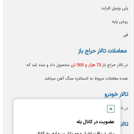
پلی وینیل کلراید
روغن پایه
قیر
معاملات تالار حراج باز
در تالار حراج باز
73 هزار و 500 تن
محصول داد و ستد شد که:
عمده معاملات مربوط به کنسانتره سنگ آهن میباشد.
تالار خودرو
در تالار خودرو معامله ای انجام نشد.
✕
عضویت در کانال بله
تالار صادراتی بورس کالا
برای دریافت اخبار مهم بازار سرمایه، به کانال