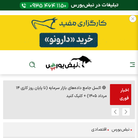
🔴 اکسل جامع داده‌های بازار سرمایه (تا پایان روز کاری ۱۴
🚨مس 14000
اخبار
مرداد ۱۴۰۵) + کلیک کنید
فوری
نبض‌بورس
اقتصادی