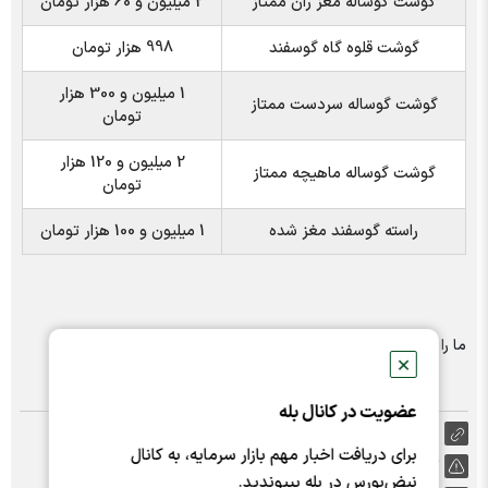
گوشت گوساله مغز ران ممتاز
2 میلیون و 60 هزار تومان
گوشت قلوه گاه گوسفند
998 هزار تومان
1 میلیون و 300 هزار
گوشت گوساله سردست ممتاز
تومان
2 میلیون و 120 هزار
گوشت گوساله ماهیچه ممتاز
تومان
راسته گوسفند مغز شده
1 میلیون و 100 هزار تومان
ما را در شبکه های اجتماعی دنبال کنید :
✕
عضویت در کانال بله
https://nabzebourse.com/000Xuj
برای دریافت اخبار مهم بازار سرمایه، به کانال
گزارش خطا
نبض‌بورس در بله بپیوندید.