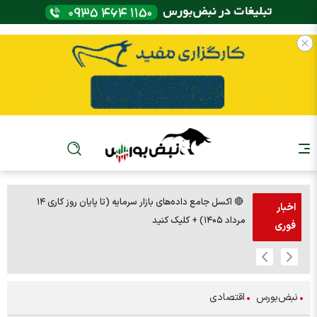
🔴 اکسل جامع داده‌های بازار سرمایه (تا پایان روز کاری ۱۴
🚨مس 14000
اخبار
مرداد ۱۴۰۵) + کلیک کنید
فوری
نبض‌بورس
اقتصادی