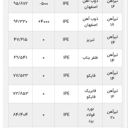
تیرآهن
ذوب آهن
95/872
500-
IPE
16
اصفهان
تیرآهن
ذوب آهن
96/330
4000+
IPE
18
اصفهان
تیرآهن
تبریز
IPE
0
47/615
14
تیرآهن
ظفر بناب
IPE
0
69/541
14
تیرآهن
فایکو
IPE
0
77/523
14
تیرآهن
فابریک
73/853
0
IPE
16
فایکو
نورد
تیرآهن
فولاد
IPE
0
84/404
20
یزد