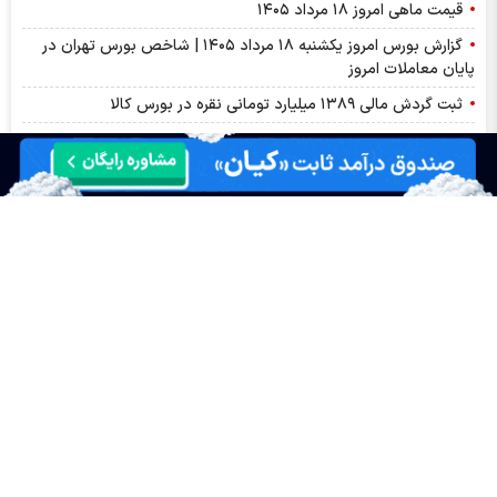
قیمت ماهی امروز ۱۸ مرداد ۱۴۰۵
گزارش بورس امروز یکشنبه ۱۸ مرداد ۱۴۰۵ | شاخص بورس تهران در
پایان معاملات امروز
ثبت گردش مالی ۱۳۸۹ میلیارد تومانی نقره در بورس کالا
ارزش معاملات صندوق های طلا به ۹.۵ همت رسید
ثبت ارزش ۱۲۴ میلیارد تومانی معاملات زعفران در بورس کالا
تامین سرمایه نوین «صندوق تضمین» راه‌اندازی می‌کند
مجمع شبندر ۱۴۰۵ | اختلاف بر سر پروژه‌ها و حضور اعضای
هیئت‌مدیره و تقسیم سود شبندر
زلزله در بازار فولاد چین/ توقف ناگهانی مذاکرات سنگ‌آهن پکن با غول
معدنی جهان
طوفان در بازار انرژی/ چرا نفت هفت درصد از ارزش خود را از دست
داد؟
۴ هزار و ۶۳۱ خریدار در بستر بورس کالا سیمان خریدند
ارزش ۱۲ همتی بازار مالی و مشتقه بورس کالا
قیمت دلار امروز یکشنبه ۱۸ مردادماه ۱۴۰۵ | نوسان دلار آزاد در کانال