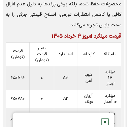
محصولات حفظ شده، بلکه برخی برندها به دلیل عدم اقبال
کافی یا کاهش انتظارات تورمی، اصلاح قیمتی جزئی را به
سمت پایین تجربه می‌کنند.
قیمت میلگرد امروز ۴ خرداد ۱۴۰۵
تغییر
قیمت
نام کالا
کارخانه
استاندارد
قیمت
(تومان)
(تومان)
میلگرد
ذوب
65/596
0
A3
14
آهن
آجدار
میلگرد
آریان
65/780
0
A2
10 آجدار
فولاد
میلگرد
بافق
63/486
1000-
A3
14
✕
یزد
آجدار