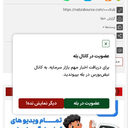
https://nabzebourse.com/000Xub
گزارش خطا
پسندها:
0
اشتراک گذاری
✕
برچسب ها:
عضویت در کانال بله
مدارس
آموزش مجازی
تعطیلی مدارس
برای دریافت اخبار مهم بازار سرمایه، به کانال
نبض‌بورس در بله بپیوندید.
اخبار مرتبط
عضویت در بله
دیگر نمایش نده!