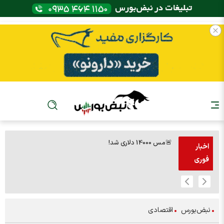
🚨مس 14000 دلاری شد!
🚨پز
اخبار
فوری
نبض‌بورس
اقتصادی