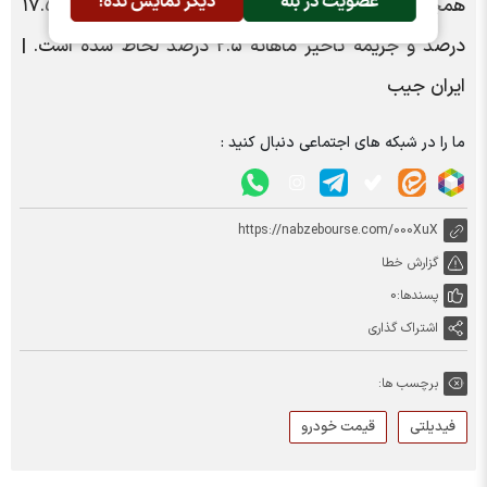
عضویت در بله
دیگر نمایش نده!
همچنین، در شرایط این بخشنامه سود انصراف سالانه ۱۷.۵
درصد و جریمه تأخیر ماهانه ۲.۵ درصد لحاظ شده است. |
ایران جیب
ما را در شبکه های اجتماعی دنبال کنید :
https://nabzebourse.com/000XuX
گزارش خطا
پسندها:
0
اشتراک گذاری
برچسب ها:
فیدیلتی
قیمت خودرو