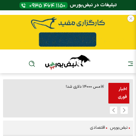
🚨مس 14000 دلاری شد!
🚨پز
اخبار
فوری
نبض‌بورس
اقتصادی