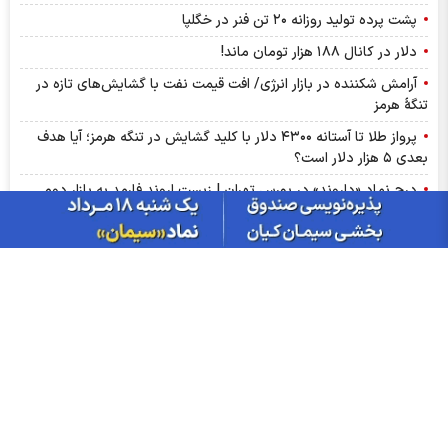
پشت پرده تولید روزانه ۲۰ تن فنر در خگلپا
دلار در کانال ۱۸۸ هزار تومان ماند!
آرامش شکننده در بازار انرژی/ افت قیمت نفت با گشایش‌های تازه در
تنگۀ هرمز
پرواز طلا تا آستانه ۴۳۰۰ دلار با کلید گشایش در تنگه هرمز؛ آیا هدف
بعدی ۵ هزار دلار است؟
درج نماد «داروند» در بورس تهران | زیست اروند فارمد به بازار دوم
بورس پیوست
ترین‌های بورس چهارشنبه ۱۴ مردادماه ۱۴۰۵ | کدام نماد‌ها ورود پول
هوشمند داشتند؟
گزارش ماهانه صنعت روانکار تیر ۱۴۰۵ | موفقیت چهار شرکت در ثبت
رکورد تاریخی
پذیره‌نویسی صندوق نقره «سیان» از ۱۸ مرداد | جزئیات یازدهمین
صندوق نقره بورس کالا
عرضه اولیه «احیا» در راه فرابورس | جزئیات عرضه اولیه احیا و میزان
نقدینگی مورد نیاز