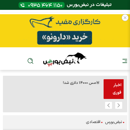
🚨مس 14000 دلاری شد!
🚨پز
اخبار
فوری
نبض‌بورس
اقتصادی