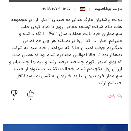
دولت بیخاصیت
۱۶:۵۷ - ۱۴۰۵/۰۳/۰۳
|
|
دولت پزشکیان عارف مدنیزاده صیدی !! یکی از زیر مجموعه
هات بنام شرکت توسعه معادن روی با نماد کروی طلب
سهامداران خرد بابت عملکرد سال 1403 را نگه داشته و
علیرغم اعلان در کدال واریز نمیکنه هر چی هم تماس
میگیریم جواب نمیدن.حالا اگه سهامدار خرد بینوا به شرکت
بدهکار بود تا حالا اموالش مصادره شده بود.تو همین مدت
که پولو نمیدن تورم چندصد درصد رشد و قیمتها چند برابر و
ارزش پول یکچندم شده. خجالت بکشید دستتونو از جیب
سهامدار خرد بیرون بیارید خیرتون به کسی نمیرسه لااقل
جیبشم نزنید.
پاسخ
0
0