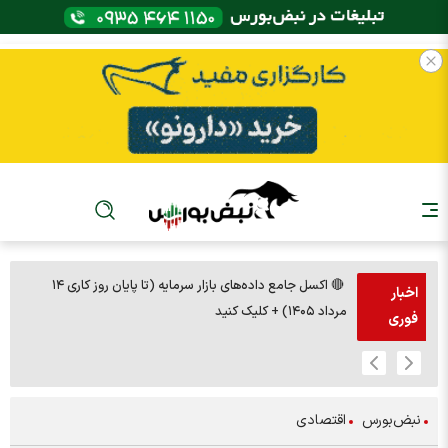
🔴 اکسل جامع داده‌های بازار سرمایه (تا پایان روز کاری ۱۴
🚨مس 14000
اخبار
مرداد ۱۴۰۵) + کلیک کنید
فوری
نبض‌بورس
اقتصادی