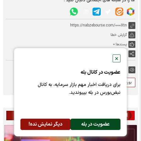
ما را در شبکه های اجتماعی دنبال کنید :
https://nabzebourse.com/000Xtn
گزارش خطا
پسندها:
0
اشتراک گذاری
✕
برچسب ها:
عضویت در کانال بله
بورس
سهامداران خرد
برای دریافت اخبار مهم بازار سرمایه، به کانال
نبض‌بورس در بله بپیوندید.
اخبار مرتبط
عضویت در بله
دیگر نمایش نده!