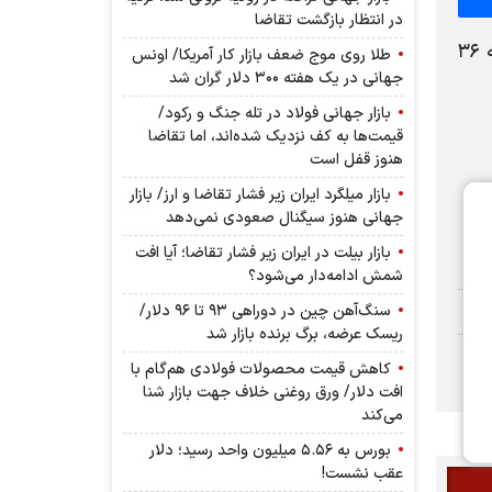
در انتظار بازگشت تقاضا
به گزارش نبض بورس، بر اساس آمارهای روز گذشته بازار زعفران، حجم معاملات صندوق‌های مبتنی بر زعفران به ۳۶
طلا روی موج ضعف بازار کار آمریکا/ اونس
جهانی در یک هفته ۳۰۰ دلار گران شد
بازار جهانی فولاد در تله جنگ و رکود/
قیمت‌ها به کف نزدیک شده‌اند، اما تقاضا
هنوز قفل است
بازار میلگرد ایران زیر فشار تقاضا و ارز/ بازار
جهانی هنوز سیگنال صعودی نمی‌دهد
بازار بیلت در ایران زیر فشار تقاضا؛ آیا افت
شمش ادامه‌دار می‌شود؟
سنگ‌آهن چین در دوراهی ۹۳ تا ۹۶ دلار/
ریسک عرضه، برگ برنده بازار شد
کاهش قیمت محصولات فولادی هم‌گام با
افت دلار/ ورق روغنی خلاف جهت بازار شنا
می‌کند
بورس به ۵.۵۶ میلیون واحد رسید؛ دلار
عقب نشست!