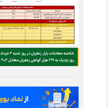
روز نزدیک به ۲۱۹ هزار گواهی زعفران معادل ۲۰۲ کیلوگرم به ارزش ۵۲.۱ میلیارد تومان در بورس کالا معامله شد