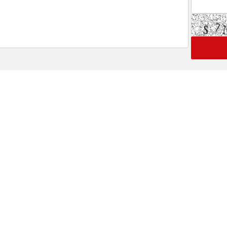
 های ویژه خبری
اخبار نماد ها
گ
رتاپ
فن افزار
 بورسی
تپسی
ولیه
فصبا
ینی بورس
وبصادر