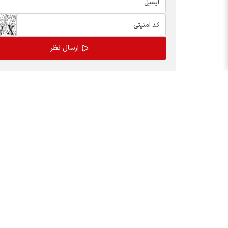
اخبار چهره ها
بسته
افشین خانی
کالابر
سیدعلی مدنی زاده
یارانه
عبدالناصر همتی
مدیران
محمدعلی شیرازی
عرضه ا
احسان دشتیانه
پیش ب