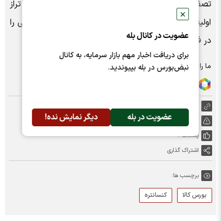
تصفیه‌شده جهان در حال حاضر حدود ۵۸ درصد است. تراز
✕
اولیه مس تصفیه شده جهان، مازاد ظاهری ۳۹۶ هزار تنی را
عضویت در کانال بله
در فصل نخست ۲۰۲۶ نشان داد.
برای دریافت اخبار مهم بازار سرمایه، به کانال
ما را در شبکه های اجتماعی دنبال کنید :
نبض‌بورس در بله بپیوندید.
https://nabzebourse.com/000XtX
عضویت در بله
دیگر نمایش نده!
گزارش خطا
پسندها:
0
اشتراک گذاری
برچسب ها:
بورس کالا
کنسانتره