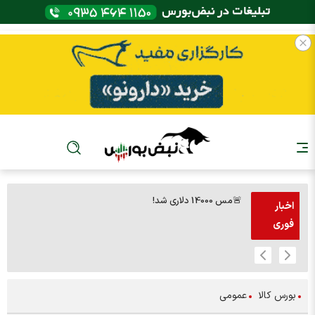
🚨مس 14000 دلاری شد!
🚨پز
اخبار
فوری
بورس کالا
عمومی