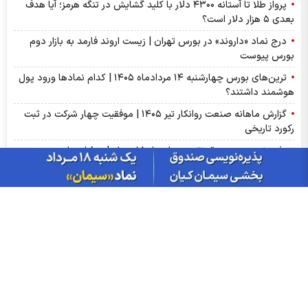
پرواز طلا تا آستانه ۴۳۰۰ دلار با کلید گشایش در تنگه هرمز؛ آیا هدف
بعدی ۵ هزار دلار است؟
درج نماد «داروند» در بورس تهران | زیست اروند فارمد به بازار دوم
بورس پیوست
ترین‌های بورس چهارشنبه ۱۴ مردادماه ۱۴۰۵ | کدام نماد‌ها ورود پول
هوشمند داشتند؟
گزارش ماهانه صنعت روانکار تیر ۱۴۰۵ | موفقیت چهار شرکت در ثبت
رکورد تاریخی
پذیره‌نویسی صندوق نقره «سیان» از ۱۸ مرداد | جزئیات یازدهمین
صندوق نقره بورس کالا
عرضه اولیه «احیا» در راه فرابورس | جزئیات عرضه اولیه احیا و میزان
نقدینگی مورد نیاز
گزارش ماهانه سنگ آهن تیر ۱۴۰۵ | کگهر؛ ستاره بی‌رقیب صنعت
گزارش مجامع بورسی ۱۴ مرداد ۱۴۰۵ | از سود ۴ تا ۲۳ ریالی تا عدم
تصویب صورت‌های مالی این نماد‌ها
سبزپوشی بورسی با خبر توافق ایران و عمان/ پیش بینی شنبه 17
مرداد ماه