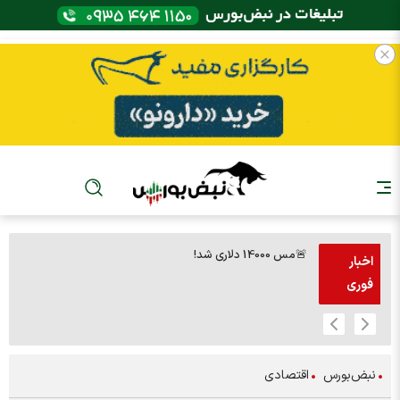
🚨مس 14000 دلاری شد!
🚨پز
اخبار
فوری
نبض‌بورس
اقتصادی