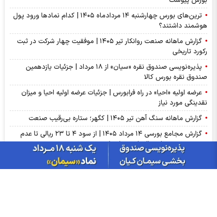
بورس پیوست
ترین‌های بورس چهارشنبه ۱۴ مردادماه ۱۴۰۵ | کدام نماد‌ها ورود پول
هوشمند داشتند؟
گزارش ماهانه صنعت روانکار تیر ۱۴۰۵ | موفقیت چهار شرکت در ثبت
رکورد تاریخی
پذیره‌نویسی صندوق نقره «سیان» از ۱۸ مرداد | جزئیات یازدهمین
صندوق نقره بورس کالا
عرضه اولیه «احیا» در راه فرابورس | جزئیات عرضه اولیه احیا و میزان
نقدینگی مورد نیاز
گزارش ماهانه سنگ آهن تیر ۱۴۰۵ | کگهر؛ ستاره بی‌رقیب صنعت
گزارش مجامع بورسی ۱۴ مرداد ۱۴۰۵ | از سود ۴ تا ۲۳ ریالی تا عدم
تصویب صورت‌های مالی این نماد‌ها
سبزپوشی بورسی با خبر توافق ایران و عمان/ پیش بینی شنبه 17
مرداد ماه
از درآمد ثابت تا طلا؛ آشنایی با صندوق‌های سرمایه‌گذاری ترنج
بازار گوگرد چین وارد فاز اصلاح شد؛ ضعف تقاضای کودهای فسفاته
ادامه دارد