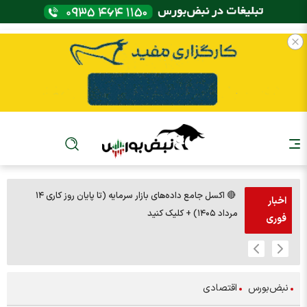
🔴 اکسل جامع داده‌های بازار سرمایه (تا پایان روز کاری ۱۴
🚨مس 14000
اخبار
مرداد ۱۴۰۵) + کلیک کنید
فوری
نبض‌بورس
اقتصادی