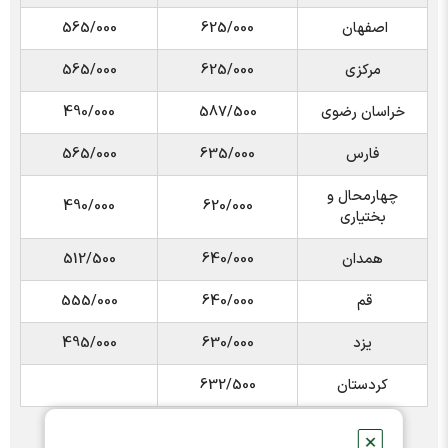
اصفهان
625/000
565/000
مرکزی
625/000
565/000
خراسان رضوی
587/500
490/000
فارس
635/000
565/000
چهارمحال و
490/000
620/000
بختیاری
همدان
640/000
512/500
قم
640/000
555/000
یزد
630/000
495/000
کردستان
632/500
✕