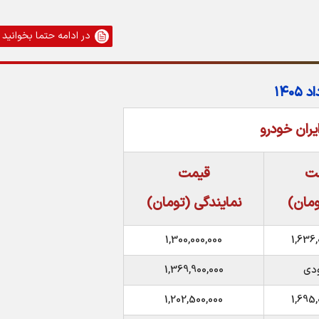
در ادامه حتما بخوانید
ران خودرو
ت
قیمت
تومان)
نمایندگی (تومان)
1,300,000,000
1,636,
ودی
1,369,900,000
1,202,500,000
1,695,