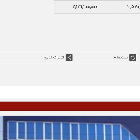
2,131,900,000
3,570,
پسندها:
0
اشتراک گذاری