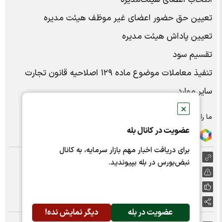
تعیین حق حضور اعضای غیر موظف هیئت مدیره
تعیین پاداش هیئت مدیره
تقسیم سود
تنفیذ معاملات موضوع ماده ۱۲۹ اصلاحیه قانون تجارت
سایر موارد
✕
ما را در شبکه های اجتماعی دنبال کنید :
عضویت در کانال بله
برای دریافت اخبار مهم بازار سرمایه، به کانال
https://nabzebourse.com/000Xsa
نبض‌بورس در بله بپیوندید.
گزارش خطا
پسندها:
0
اشتراک گذاری
عضویت در بله
دیگر نمایش نده!