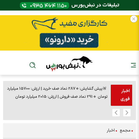
🚨پیش گشایش:🔹287 نماد صف خرید | ارزش: 15700 میلیارد
اخبار
تومان 🔹291 نماد صف فروش | ارزش: 2015 میلیارد تومان
مرداد ۱۴۰۵) + کل
فوری
مجمع
اخبار