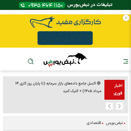
🔴 اکسل جامع داده‌های بازار سرمایه (تا پایان روز کاری ۱۴
🚨مس 14000
اخبار
مرداد ۱۴۰۵) + کلیک کنید
فوری
نبض‌بورس
اقتصادی