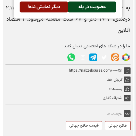
عضویت در بله
دیگر نمایش نده!
به 76 دلار و 20 سنت رسید و پلاتین با یک کاهش 2.11
درصدی، 1927 دلار و 67 سنت معامله می‌شود. | اقتصاد
آنلاین
ما را در شبکه های اجتماعی دنبال کنید :
https://nabzebourse.com/000Xrl
گزارش خطا
پسندها:
0
اشتراک گذاری
برچسب ها:
طلای جهانی
قیمت طلای جهانی