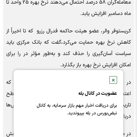
معامله‌گران 58 درصد احتمال می‌دهند نرخ بهره 25 واحد تا
ماه دسامبر افزایش یابد.
کریستوفر والر، عضو هیئت حاکمه فدرال رزرو که تا اخیراً از
کاهش نرخ بهره حمایت می‌کرد،گفت که بانک مرکزی باید
سیاست آسان‌گیری را حذف کند و به‌طور مؤثر در را برای
امکان افزایش نرخ بهره باز بگذارد.
✕
در جای دیگر، یک نظرسنجی در روز جمعه نشان داد که
اعتماد مصرف‌کنندگان آمریکا در ماه مه به پایین‌ترین سطح
عضویت در کانال بله
تاریخی خود رسیده، چرا که افزایش قیمت بنزین نگرانی‌ها
برای دریافت اخبار مهم بازار سرمایه، به کانال
نبض‌بورس در بله بپیوندید.
درباره وخامت قدرت خرید را دامن زده است.
در میان سایر فلزات گرانبها، قیمت نقره با 0.69 درصد کاهش