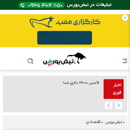
🚨مس 14000 دلاری شد!
🚨پز
اخبار
فوری
نبض‌بورس
اقتصادی