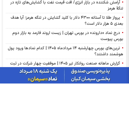
آرامش شکننده در بازار انرژی/ افت قیمت نفت با گشایش‌های تازه در
تنگۀ هرمز
پرواز طلا تا آستانه ۴۳۰۰ دلار با کلید گشایش در تنگه هرمز؛ آیا هدف
بعدی ۵ هزار دلار است؟
درج نماد «داروند» در بورس تهران | زیست اروند فارمد به بازار دوم
بورس پیوست
ترین‌های بورس چهارشنبه ۱۴ مردادماه ۱۴۰۵ | کدام نماد‌ها ورود پول
هوشمند داشتند؟
گزارش ماهانه صنعت روانکار تیر ۱۴۰۵ | موفقیت چهار شرکت در ثبت
رکورد تاریخی
پذیره‌نویسی صندوق نقره «سیان» از ۱۸ مرداد | جزئیات یازدهمین
صندوق نقره بورس کالا
عرضه اولیه «احیا» در راه فرابورس | جزئیات عرضه اولیه احیا و میزان
نقدینگی مورد نیاز
گزارش ماهانه سنگ آهن تیر ۱۴۰۵ | کگهر؛ ستاره بی‌رقیب صنعت
گزارش مجامع بورسی ۱۴ مرداد ۱۴۰۵ | از سود ۴ تا ۲۳ ریالی تا عدم
تصویب صورت‌های مالی این نماد‌ها