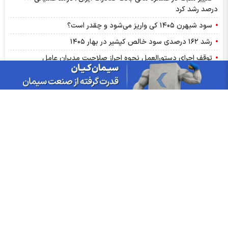
درصد رشد کرد
سود شبهرن ۱۴۰۵ کی واریز می‌شود و چقدر است؟
رشد ۱۶۲ درصدی سود خالص کپشیر در بهار ۱۴۰۵
توقف اجرای دستورالعمل نحوه احراز صلاحیت مدیران عامل
پشت پرده تولید روزانه ۲۰ تن فنر در خگلپا
دلار در کانال ۱۸۸ هزار تومان ماند!
آرامش شکننده در بازار انرژی/ افت قیمت نفت با گشایش‌های تازه در
تنگۀ هرمز
اخبار چهره ها
افشین خانی
سیدعلی مدنی زاده
عبدالناصر همتی