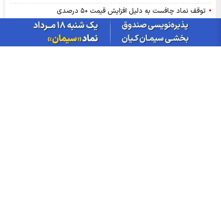
توقف نماد چافست به دلیل افزایش قیمت ۵۰ درصدی
توقف نماد مداران به علت افشای اطلاعات گروه ب
توقف نماد دعبید به علت افشای اطلاعات گروه ب
پیش بینی بورس امروز یکشنبه ۱۸ مرداد ۱۴۰۵ | زنگ خطر برای
صندوق‌های طلا؟
سود دفارا ۱۴۰۵ کی واریز می‌شود و چقدر است؟
تهدید تعرفه 50 درصدی آمریکا برای این کشور!
گزارش مجامع بورسی ۱۵ و ۱۷ مرداد ۱۴۰۵ | از تنفس مجمع تا تحقق
زیان ۷۲۰ ریالی در این نماد‌ها
پذیره‌نویسی صندوق نقره «سیان»؛ هر آنچه باید درباره صندوق نقره
سیان بدانید
میزان سود سهام مجامع هفته دوم مرداد؛ سود ۸ نماد چه زمانی واریز
می‌شود؟
بورس وارد کانال ۵.۵ میلیون شد؛ دلار و طلا چه مسیری رفتند؟
صادرات فولاد چین ۴.۴ درصد کاهش یافت