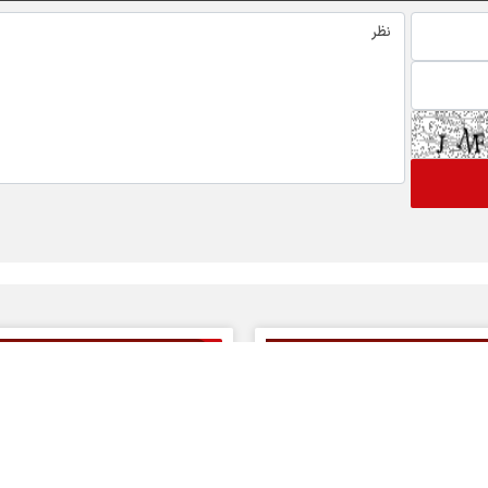
 های ویژه خبری
اخبار نماد ها
گ
رتاپ
فن افزار
 بورسی
تپسی