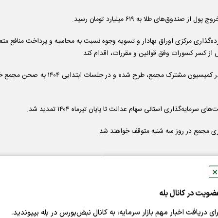
ه‌گذاری مرکزی اوراق بهادار و تسویه وجوه نسبت به محاسبه و پرداخت منافع متع
 از کسر کسورات وفق قوانین و مقررات، اقدام کند
۷- سخنگوی مجمع تشخیص مصلحت نظام: پالرمو و CFT در کمیسیون مشترک مجمع، طرح شده و در جلسات اب
✕
ضویت در کانال بله
رای دریافت اخبار مهم بازار سرمایه، به کانال نبض‌بورس در بله بپیوندید.