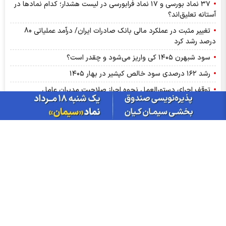
۳۷ نماد بورسی و ۱۷ نماد فرابورسی در لیست هشدار؛ کدام نماد‌ها در
آستانه تعلیق‌اند؟
تغییر مثبت در عملکرد مالی بانک صادرات ایران/ درآمد عملیاتی 80
درصد رشد کرد
سود شبهرن ۱۴۰۵ کی واریز می‌شود و چقدر است؟
رشد ۱۶۲ درصدی سود خالص کپشیر در بهار ۱۴۰۵
توقف اجرای دستورالعمل نحوه احراز صلاحیت مدیران عامل
پشت پرده تولید روزانه ۲۰ تن فنر در خگلپا
دلار در کانال ۱۸۸ هزار تومان ماند!
آرامش شکننده در بازار انرژی/ افت قیمت نفت با گشایش‌های تازه در
تنگۀ هرمز
پرواز طلا تا آستانه ۴۳۰۰ دلار با کلید گشایش در تنگه هرمز؛ آیا هدف
بعدی ۵ هزار دلار است؟
درج نماد «داروند» در بورس تهران | زیست اروند فارمد به بازار دوم
بورس پیوست
ترین‌های بورس چهارشنبه ۱۴ مردادماه ۱۴۰۵ | کدام نماد‌ها ورود پول