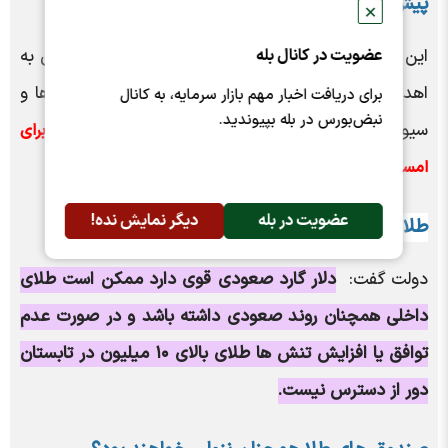
پیش بینی قیمت طلای جهانی در پایان امسال
✕
این کارشناس بازارهای مالی تشریح کرد: ولی طلای جهانی به
عضویت در کانال بله
اهداف خودش رسیده و از اینجا به بعد تبدیل دارایی ها و
برای دریافت اخبار مهم بازار سرمایه، به کانال
نبض‌بورس در بله بپیوندید.
سیو سودها کارش را سخت تر می‌کند و
فکر نمی کنم برای
ببیند.
امسال بالای ۳۵۰۰ دلار
عضویت در بله
دیگر نمایش نده!
طلا به گرمی ۱۰ میلیون تومان خواهد رسید؟
دولت گفت:
دلار گارد صعودی قوی دارد ممکن است طلای
داخلی همچنان روند صعودی داشته باشد و در صورت عدم
توافق یا افزایش تنش ها طلای بالای ۱۰ میلیون در تابستان
دور از دسترس نیست.