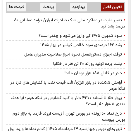
آخرین اخبار
پربازدید
پربحث
قیمت ها
تغییر مثبت در عملکرد مالی بانک صادرات ایران/ درآمد عملیاتی 80
درصد رشد کرد
سود شبهرن ۱۴۰۵ کی واریز می‌شود و چقدر است؟
رشد ۱۶۲ درصدی سود خالص کپشیر در بهار ۱۴۰۵
توقف اجرای دستورالعمل نحوه احراز صلاحیت مدیران عامل
پشت پرده تولید روزانه ۲۰ تن فنر در خگلپا
دلار در کانال ۱۸۸ هزار تومان ماند!
آرامش شکننده در بازار انرژی/ افت قیمت نفت با گشایش‌های تازه در
تنگۀ هرمز
پرواز طلا تا آستانه ۴۳۰۰ دلار با کلید گشایش در تنگه هرمز؛ آیا هدف
بعدی ۵ هزار دلار است؟
درج نماد «داروند» در بورس تهران | زیست اروند فارمد به بازار دوم
بورس پیوست
ترین‌های بورس چهارشنبه ۱۴ مردادماه ۱۴۰۵ | کدام نماد‌ها ورود پول