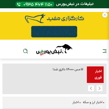
🚨مس 14000 دلاری شد!
🚨پز
اخبار
فوری
اخبار ارز و سکه
اخبار