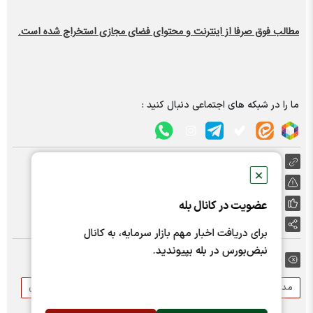
مطالب فوق صرفا از اینترنت و محتوای فضای مجازی استخراج شده است.
ما را در شبکه های اجتماعی دنبال کنید :
https://nabzebourse.com/000PC1
✕
گزارش خطا
پسندها:
0
عضویت در کانال بله
اشتراک گذاری
برای دریافت اخبار مهم بازار سرمایه، به کانال
نبض‌بورس در بله بپیوندید.
برچسب ها:
مدیران بورسی
گروه صنعتی بارز
پکرمان
عزت اله اردشیری