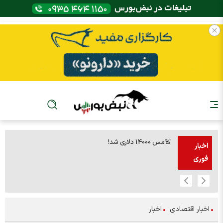
🚨مس 14000 دلاری شد!
🚨پز
اخبار
فوری
اخبار اقتصادی
اخبار