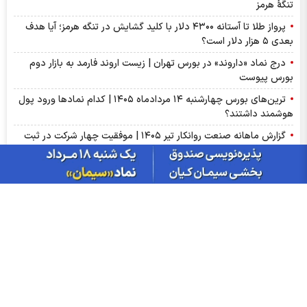
تنگۀ هرمز
پرواز طلا تا آستانه ۴۳۰۰ دلار با کلید گشایش در تنگه هرمز؛ آیا هدف
بعدی ۵ هزار دلار است؟
درج نماد «داروند» در بورس تهران | زیست اروند فارمد به بازار دوم
بورس پیوست
ترین‌های بورس چهارشنبه ۱۴ مردادماه ۱۴۰۵ | کدام نماد‌ها ورود پول
هوشمند داشتند؟
گزارش ماهانه صنعت روانکار تیر ۱۴۰۵ | موفقیت چهار شرکت در ثبت
رکورد تاریخی
پذیره‌نویسی صندوق نقره «سیان» از ۱۸ مرداد | جزئیات یازدهمین
صندوق نقره بورس کالا
عرضه اولیه «احیا» در راه فرابورس | جزئیات عرضه اولیه احیا و میزان
نقدینگی مورد نیاز
گزارش ماهانه سنگ آهن تیر ۱۴۰۵ | کگهر؛ ستاره بی‌رقیب صنعت
گزارش مجامع بورسی ۱۴ مرداد ۱۴۰۵ | از سود ۴ تا ۲۳ ریالی تا عدم
تصویب صورت‌های مالی این نماد‌ها
سبزپوشی بورسی با خبر توافق ایران و عمان/ پیش بینی شنبه 17