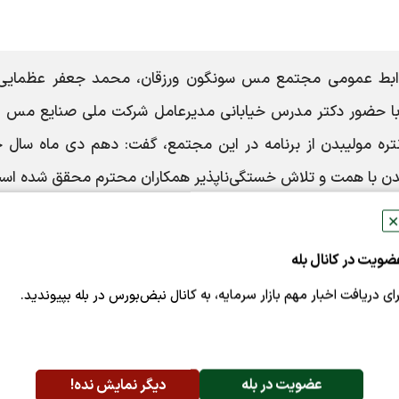
وابط عمومی مجتمع مس سونگون ورزقان، محمد جعفر عظمایی،
 حضور دکتر مدرس خیابانی مدیرعامل شرکت ملی صنایع مس ای
انتره مولیبدن از برنامه در این مجتمع، گفت: دهم دی ماه سال 
لیبدن با همت و تلاش خستگی‌ناپذیر همکاران محترم محقق شده اس
✕
این معدن به همت شرکت‌های پیمانکاری خبر داد و افزود: برنامه امسال است
ضویت در کانال بله
برای ما ۵۰ میلیون تن بود که با افزایش ۲۰ میلیون تنی به ۷۰ میلیون تن رسید و با توجه به همت همکاران 
نیم.
رای دریافت اخبار مهم بازار سرمایه، به کانال نبض‌بورس در بله بپیوندید.
رح کیمیا(کاتد یک میلیون تنی ملی مس ایران) و اجرای طرح‌
از مشکلات موجود در مسیر پیشبرد طرح‌ها برشمرد و خاطرنشان ک
عضویت در بله
دیگر نمایش نده!