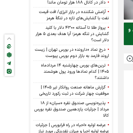
دلار در کانال ۱۸۸ هزار تومان ماند!
آرامش شکننده در بازار انرژی/ افت قیمت
نفت با گشایش‌های تازه در تنگۀ هرمز
پرواز طلا تا آستانه ۴۳۰۰ دلار با کلید
 و
گشایش در تنگه هرمز؛ آیا هدف بعدی ۵ هزار
دلار است؟
درج نماد «داروند» در بورس تهران | زیست
اروند فارمد به بازار دوم بورس پیوست
ترین‌های بورس چهارشنبه ۱۴ مردادماه
۱۴۰۵ | کدام نماد‌ها ورود پول هوشمند
داشتند؟
گزارش ماهانه صنعت روانکار تیر ۱۴۰۵ |
موفقیت چهار شرکت در ثبت رکورد تاریخی
پذیره‌نویسی صندوق نقره «سیان» از ۱۸
مرداد | جزئیات یازدهمین صندوق نقره بورس
کالا
عرضه اولیه «احیا» در راه فرابورس | جزئیات
عرضه اولیه احیا و میزان نقدینگی مورد نیاز